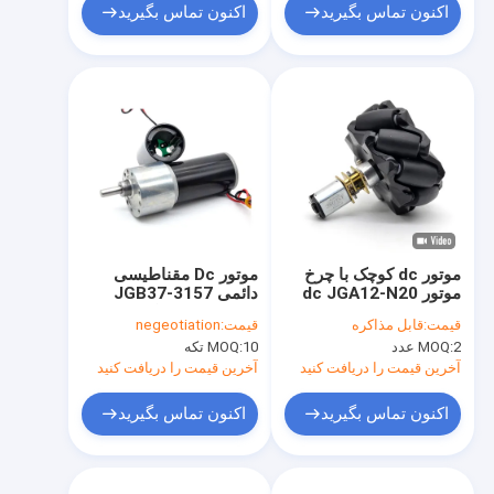
اکنون تماس بگیرید
اکنون تماس بگیرید
موتور dc کوچک با چرخ
موتور Dc مقناطیسی
موتور dc JGA12-N20
دائمی JGB37-3157
n20-6v-200 rpm موتور
12v Dc موتور کربن برس
قیمت:
قابل مذاکره
قیمت:
negeotiation
dc میکرو متال گیربکس
سرعت پایین تورک بالا
2 عدد
MOQ:
10 تکه
MOQ:
موتور Dc
آخرین قیمت را دریافت کنید
آخرین قیمت را دریافت کنید
اکنون تماس بگیرید
اکنون تماس بگیرید