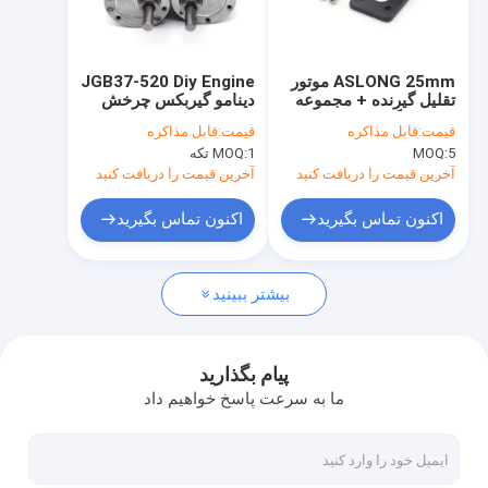
تور کارخانه
کنترل کیفیت
ASLONG 25mm موتور
JGB37-520 Diy Engine
تقلیل گیرنده + مجموعه
دینامو گیربکس چرخش
با ما تماس بگیرید
ی کوپلینگ هوشمند تایر
چرخش چرخ دار موتور
قیمت:
قابل مذاکره
قیمت:
قابل مذاکره
اتومبیل کوپلینگ DC موتور
الکتریکی Dc 7Rpm تا
5
MOQ:
1 تکه
MOQ:
تقلیل گیرنده صندلی
960 Rpm گیربکس فلزی
اخبار
Dc ولتاژ موتور Dc 6V
آخرین قیمت را دریافت کنید
آخرین قیمت را دریافت کنید
موارد
اکنون تماس بگیرید
اکنون تماس بگیرید
بیشتر ببینید
موتور گیربکس های 12 میلی متری مایکرو DC
16mm-20mm مینی DC Gear Motors
پیام بگذارید
ما به سرعت پاسخ خواهیم داد
موتور دنده DC 25 میلی متر
موتورهای کوچک 37 میلی متری DC