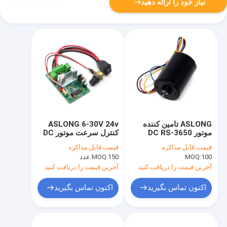
نیاز خود را ارائه دهید
ASLONG تامین کننده
ASLONG 6-30V 24v
موتور DC RS-3650
کنترل سرعت موتور DC
محافظت از جریان بیش از
Micro Motor Speed
قیمت:
قابل مذاکره
قیمت:
قابل مذاکره
حد 12V 6000RPM
Control Board J809
100
MOQ:
150 عدد
MOQ:
موتور بدون برس DC
74*47*28mm کنترل
سفارشی 12v موتور DC
کننده سرعت موتور DC
آخرین قیمت را دریافت کنید
آخرین قیمت را دریافت کنید
اکنون تماس بگیرید
اکنون تماس بگیرید