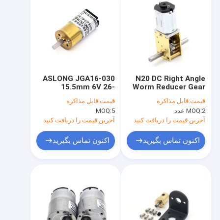
ASLONG JGA16-030
N20 DC Right Angle
15.5mm 6V 26-
Worm Reducer Gear
Motor 6V 16-381RPM
800RPM موتور DC برش
قیمت:
قابل مذاکره
قیمت:
قابل مذاکره
مغناطیس دائمی کرم DC
شده کاهش موتور مینی
2 عدد
MOQ:
5
MOQ:
کرم کاهش دهنده فلز کرم
موتور گیر کوچک فلزی با
موتور گیر
گیر موتور dc
آخرین قیمت را دریافت کنید
آخرین قیمت را دریافت کنید
اکنون تماس بگیرید
اکنون تماس بگیرید
صفحه اصلی
محصولات
درباره ما