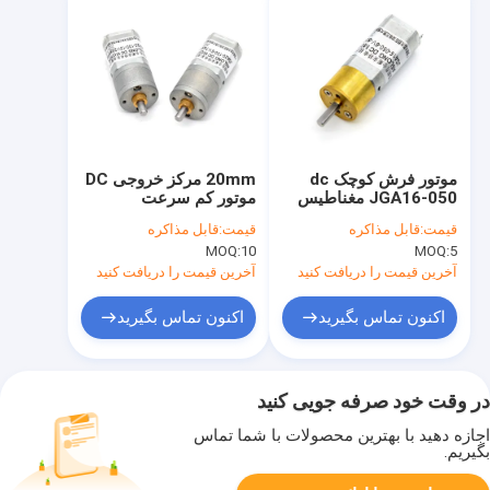
موتور فرش کوچک dc
20mm مرکز خروجی DC
JGA16-050 مغناطیس
موتور کم سرعت
دائمی موتور فرش dc
JGA20-130 12v موتور
قیمت:
قابل مذاکره
قیمت:
قابل مذاکره
سرعت پایین برش
Dc 130 Dc موتور
MOQ:
10
MOQ:
5
الکتریکی dc موتور دنده
گیربکس
آخرین قیمت را دریافت کنید
آخرین قیمت را دریافت کنید
اکنون تماس بگیرید
اکنون تماس بگیرید
در وقت خود صرفه جویی کنید
اجازه دهید با بهترین محصولات با شما تماس
بگیریم.