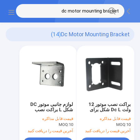
(14)
Dc Motor Mounting Bracket
براکت نصب موتور 12
لوازم جانبی موتور DC
ولت Dc L شکل برای
شکل L براکت نصب
موتور دنده 5840 31zy
موتور DC فلزی برای
قیمت:
قابل مذاکره
قیمت:
قابل مذاکره
JGY370
MOQ:
10
MOQ:
10
آخرین قیمت را دریافت کنید
آخرین قیمت را دریافت کنید