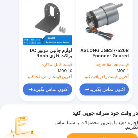
ASLONG JGB37-520B
لوازم جانبی موتور DC
Encoder Geared
براکت فلزی Rosh
Motors Industrial DC
قیمت:
negeotiation
قیمت:
قابل مذاکره
Geared Motors
MOQ:
10
MOQ:
1
960RPM
آخرین قیمت را دریافت کنید
آخرین قیمت را دریافت کنید
اکنون تماس بگیرید
اکنون تماس بگیرید
در وقت خود صرفه جویی کنید
اجازه دهید با بهترین محصولات با شما تماس
بگیریم.