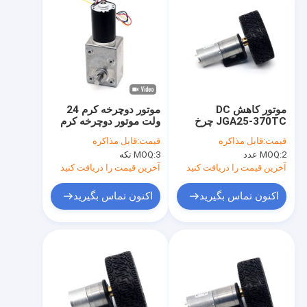
موتور کاهش DC
موتور دوچرخه کرم 24
JGA25-370TC چرخ
ولت موتور دوچرخه کرم
هوشمند ماشین ثابت
24 ولت موتور دوچرخه
قیمت:
قابل مذاکره
قیمت:
قابل مذاکره
کردن براکت اتصال موتور
فلزی A5882-4260
2 عدد
MOQ:
3 تکه
MOQ:
آستین
موتور دوچرخه دمای بالا
آخرین قیمت را دریافت کنید
آخرین قیمت را دریافت کنید
اکنون تماس بگیرید
اکنون تماس بگیرید
صفحه اصلی
محصولات
درباره ما