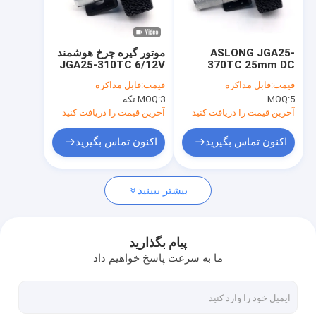
تور کارخانه
کنترل کیفیت
ASLONG JGA25-
موتور گیره چرخ هوشمند
JGA25-310TC 6/12V
370TC 25mm DC
با ما تماس بگیرید
Motor Reducer موتور
16-1818RPM مینی
قیمت:
قابل مذاکره
قیمت:
قابل مذاکره
هوشمند چرخ ماشین ثابت
موتور کاهش دهنده DC
5
MOQ:
3 تکه
MOQ:
قاب اتصال موتور آستین
اخبار
12 ولت موتور الکتریکی
آخرین قیمت را دریافت کنید
آخرین قیمت را دریافت کنید
موارد
اکنون تماس بگیرید
اکنون تماس بگیرید
بیشتر ببینید
موتور گیربکس های 12 میلی متری مایکرو DC
16mm-20mm مینی DC Gear Motors
پیام بگذارید
ما به سرعت پاسخ خواهیم داد
موتور دنده DC 25 میلی متر
موتورهای کوچک 37 میلی متری DC